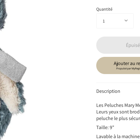
Quantité
1
Épuisé
Ajouter au re
Propulsé par
MyRegi
Description
Les Peluches Mary Me
Leurs yeux sont brodé
peluche le plus sécuri
Taille: 9"
Lavable à la machine, 