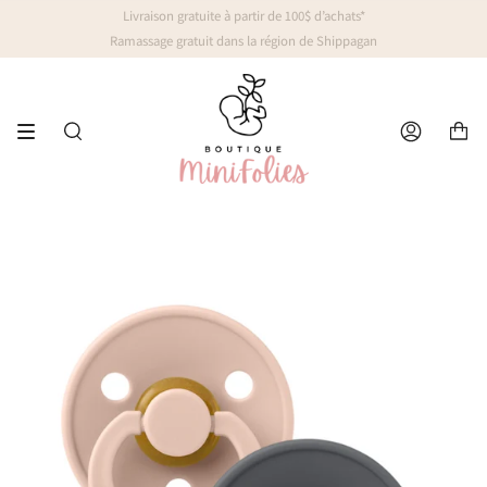
Passer
Livraison gratuite à partir de 100$ d’achats*
au
Ramassage gratuit dans la région de Shippagan
contenu
de
la
page
Recherche
Compte